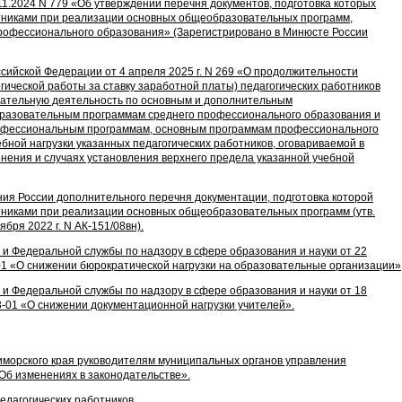
1.2024 N 779 «Об утверждении перечня документов, подготовка которых
тниками при реализации основных общеобразовательных программ,
рофессионального образования» (Зарегистрировано в Минюсте России
ийской Федерации от 4 апреля 2025 г. N 269 «О продолжительности
гической работы за ставку заработной платы) педагогических работников
ательную деятельность по основным и дополнительным
разовательным программам среднего профессионального образования и
фессиональным программам, основным программам профессионального
бной нагрузки указанных педагогических работников, оговариваемой в
енения и случаях установления верхнего предела указанной учебной
ия России дополнительного перечня документации, подготовка которой
тниками при реализации основных общеобразовательных программ (утв.
ря 2022 г. N АК-151/08вн).
и Федеральной службы по надзору в сфере образования и науки от 22
1-01 «О снижении бюрократической нагрузки на образовательные организации»
и Федеральной службы по надзору в сфере образования и науки от 18
13-01 «О снижении документационной нагрузки учителей».
морского края руководителям муниципальных органов управления
Об изменениях в законодательстве».
едагогических работников