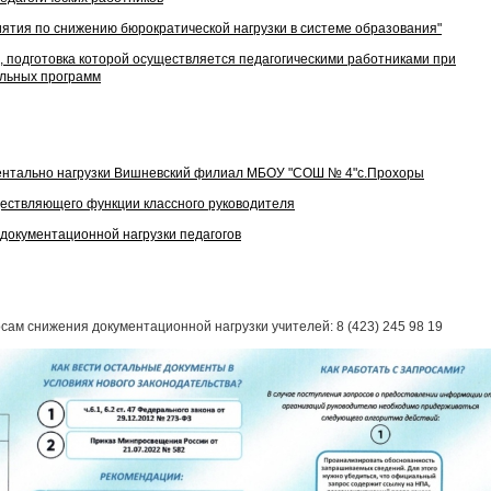
тия по снижению бюрократической нагрузки в системе образования"
 подготовка которой осуществляется педагогическими работниками при
льных программ
ентально нагрузки Вишневский филиал МБОУ "СОШ № 4"с.Прохоры
ществляющего функции классного руководителя
документационной нагрузки педагогов
снижения документационной нагрузки учителей: 8 (423) 245 98 19