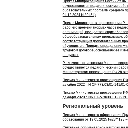
Приказ Минпросвещения России от 06.1
осуществляется педагогическими рабо
образовательных программ среднего п
04.12.2024 N 80454)
Приказ Министерства просвещения Росс
рабочего времени (нормах часов педаго
организаций, осуществляющих образов
общеобразовательным программам, об
соответствующим дополнительным про
обучения, и о Порядке определения уче
трудовом договоре, основаниях ее изм
нагрузки»
Регламент согласования Минпросвещен
осуществляется педагогическими рабо
Министерством просвещения РФ 28 октяб
Письмо Министерства просвещения РФ 
декабря 2022 г. N СК-773/03/01-141/0
Письмо Министерства просвещения РФ 
декабря 2020 г. NN СК-578/08, 01-350/
Региональный уровень
Письмо Министерства образования При
образования от 19.05.2025 №23/4123 «
Снижение документарной нагрузки на п